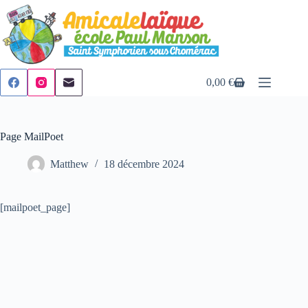
Passer
au
contenu
0,00
€
Panier
d’achat
Page MailPoet
Matthew
18 décembre 2024
[mailpoet_page]