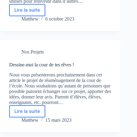
utilisés pour réinvestir dans d’autres…
Lire la suite
Objectif
2023-
Matthew
6 octobre 2023
2024
Nos Projets
Dessine-moi la cour de tes rêves !
Nous vous présenterons prochainement dans cet
article le projet de réaménagement de la cour de
l’école. Nous souhaitons qu’autant de personnes que
possible puissent échanger sur ce projet, apporter des
idées, donner leur avis. Parents d’élèves, élèves,
enseignants, etc. pourront…
Lire la suite
Dessine-
moi
Matthew
15 mars 2023
la
cour
de