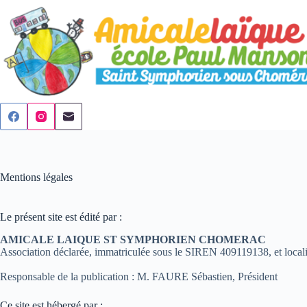
Passer
au
contenu
Mentions légales
Le présent site est édité par :
AMICALE LAIQUE ST SYMPHORIEN CHOMERAC
Association déclarée, immatriculée sous le SIREN 409119138, 
Responsable de la publication : M. FAURE Sébastien, Président
Ce site est hébergé par :