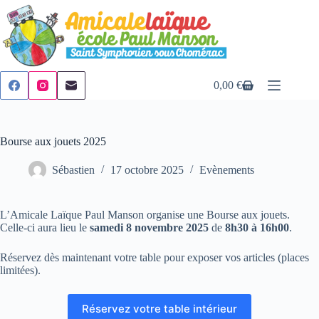
Passer
au
contenu
0,00
€
Panier
d’achat
Bourse aux jouets 2025
Sébastien
17 octobre 2025
Evènements
L’Amicale Laïque Paul Manson organise une Bourse aux jouets.
Celle-ci aura lieu le
samedi 8 novembre 2025
de
8h30 à 16h00
.
Réservez dès maintenant votre table pour exposer vos articles (places
limitées).
Réservez votre table intérieur