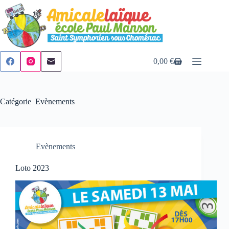
Passer
au
contenu
0,00
€
Panier
d’achat
Catégorie
Evènements
Evènements
Loto 2023