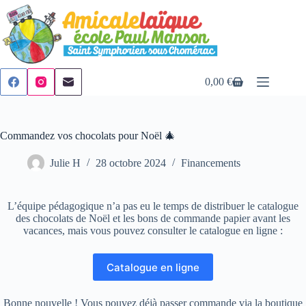
Passer
au
contenu
0,00
€
Panier
d’achat
Commandez vos chocolats pour Noël 🎄
Julie H
28 octobre 2024
Financements
L’équipe pédagogique n’a pas eu le temps de distribuer le catalogue
des chocolats de Noël et les bons de commande papier avant les
vacances, mais vous pouvez consulter le catalogue en ligne :
Catalogue en ligne
Bonne nouvelle ! Vous pouvez déjà passer commande via la boutique