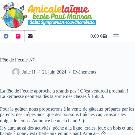
Passer
au
contenu
0,00
€
Panier
d’achat
Fête de l’école J-7
Julie H
21 juin 2024
Evènements
La fête de l’école approche à grands pas ! C’est vendredi prochain !
La kermesse débutera dès la sortie des classes à 16h30.
Pour le goûter, nous proposerons à la vente de gâteaux préparés par les
parents, des crêpes ainsi que des boissons fraîches car, croisons les
doigts, le temps s’annonce beau et chaud ! ☀️
Il y aura aussi des activités: pêche à la ligne, craies, jeux en bois et une
balade à poney est offerte aux enfants par l’Amicale. 🐴