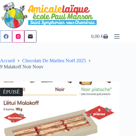
Passer
au
contenu
0,00
€
Panier
d’achat
Accueil
Chocolats De Marlieu Noël 2025
9 Malakoff Noir Nouv
ÉPUISÉ