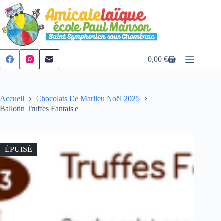
Passer
au
contenu
0,00
€
Panier
d’achat
Accueil
Chocolats De Marlieu Noël 2025
Ballotin Truffes Fantaisie
ÉPUISÉ