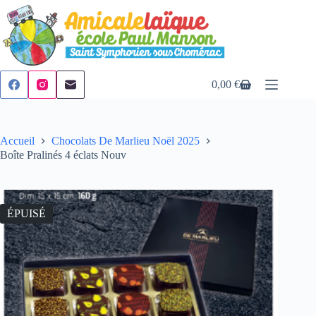
Passer
au
contenu
0,00
€
Panier
d’achat
Accueil
Chocolats De Marlieu Noël 2025
Boîte Pralinés 4 éclats Nouv
ÉPUISÉ