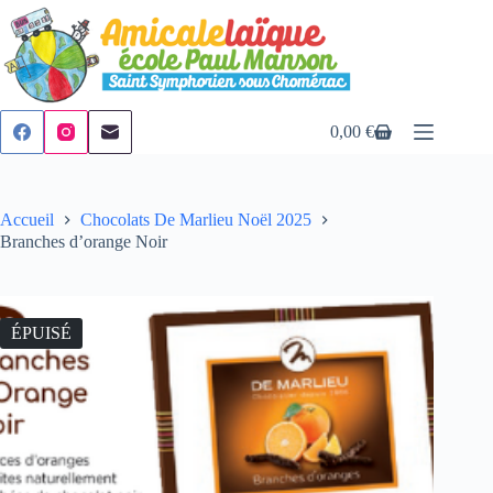
Passer
au
contenu
0,00
€
Panier
d’achat
Accueil
Chocolats De Marlieu Noël 2025
Branches d’orange Noir
ÉPUISÉ