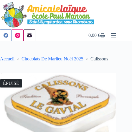
Passer
au
contenu
0,00
€
Panier
d’achat
Accueil
Chocolats De Marlieu Noël 2025
Calissons
ÉPUISÉ