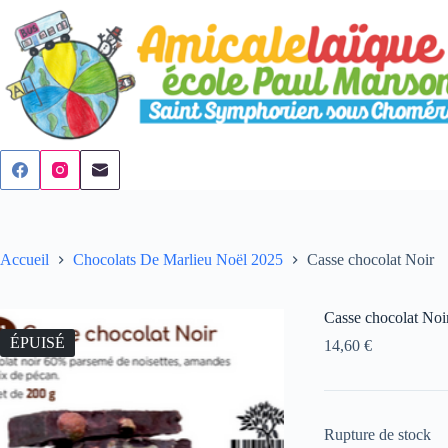
Passer
au
contenu
Accueil
Chocolats De Marlieu Noël 2025
Casse chocolat Noir
Casse chocolat Noi
ÉPUISÉ
14,60
€
Rupture de stock