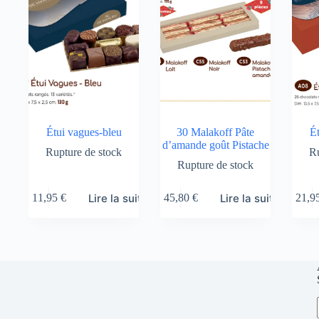
Étui vagues-bleu
30 Malakoff Pâte
Ét
d’amande goût Pistache
Rupture de stock
Ru
Rupture de stock
Lire la suite
Lire la suite
11,95
€
45,80
€
21,9