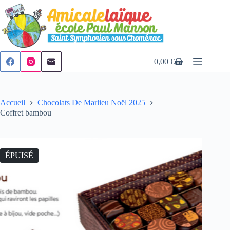
Passer
au
contenu
0,00
€
Panier
d’achat
Accueil
Chocolats De Marlieu Noël 2025
Coffret bambou
ÉPUISÉ