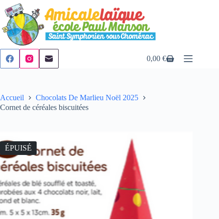
Passer
au
contenu
0,00
€
Panier
d’achat
Accueil
Chocolats De Marlieu Noël 2025
Cornet de céréales biscuitées
ÉPUISÉ