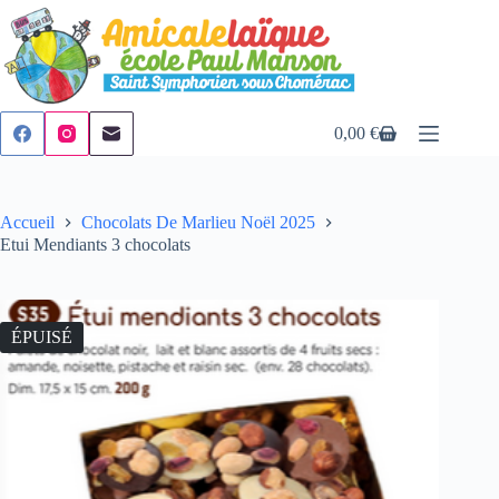
Passer
au
contenu
0,00
€
Panier
d’achat
Accueil
Chocolats De Marlieu Noël 2025
Etui Mendiants 3 chocolats
ÉPUISÉ