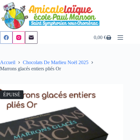
Passer
au
contenu
0,00
€
Panier
d’achat
Accueil
Chocolats De Marlieu Noël 2025
Marrons glacés entiers pliés Or
ÉPUISÉ