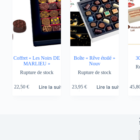
Coffret « Les Noirs DE
Boîte « Rêve étoilé »
30
MARLIEU »
Nouv
Ru
Rupture de stock
Rupture de stock
Lire la suite
Lire la suite
22,50
€
23,95
€
45,8