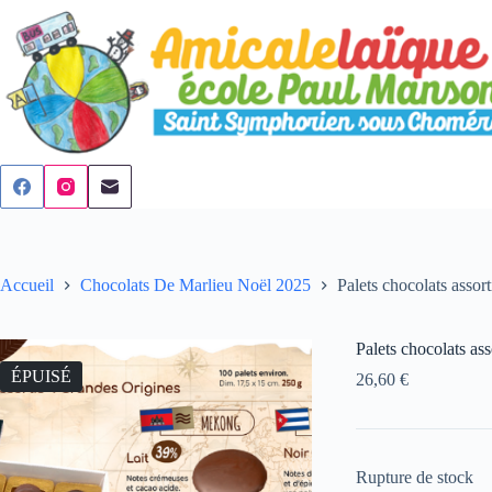
Passer
au
contenu
Accueil
Chocolats De Marlieu Noël 2025
Palets chocolats asso
Palets chocolats as
ÉPUISÉ
26,60
€
Rupture de stock