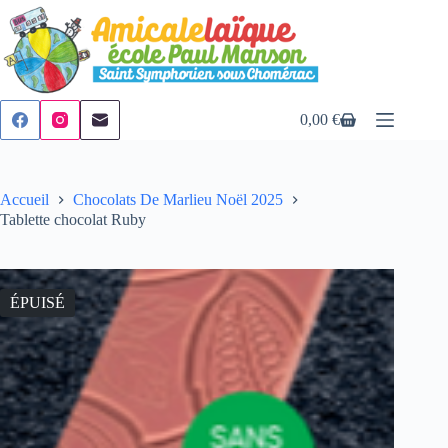
Passer
au
contenu
0,00
€
Panier
d’achat
Accueil
Chocolats De Marlieu Noël 2025
Tablette chocolat Ruby
ÉPUISÉ