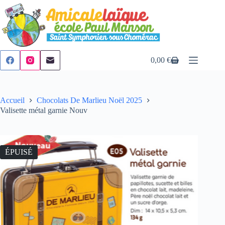
Passer
au
contenu
0,00
€
Panier
d’achat
Accueil
Chocolats De Marlieu Noël 2025
Valisette métal garnie Nouv
ÉPUISÉ