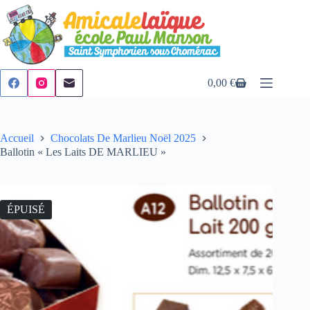
Passer
au
contenu
0,00
€
Panier
d’achat
Accueil
Chocolats De Marlieu Noël 2025
Ballotin « Les Laits DE MARLIEU »
ÉPUISÉ