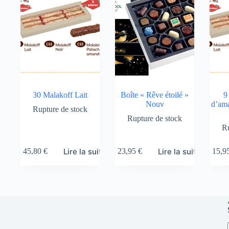
30 Malakoff Lait
Boîte « Rêve étoilé »
9
Nouv
d’ama
Rupture de stock
Rupture de stock
Ru
Lire la suite
Lire la suite
45,80
€
23,95
€
15,9