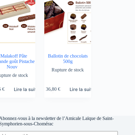
 Malakoff Pâte
Ballotin de chocolats
nde goût Pistache
500g
Nouv
Rupture de stock
pture de stock
Lire la suite
Lire la suite
5
€
36,80
€
Abonnez-vous à la newsletter de l’Amicale Laïque de Saint-
Symphorien-sous-Chomérac