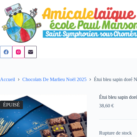
Passer
au
contenu
Accueil
Chocolats De Marlieu Noël 2025
Étui bleu sapin doré 
Étui bleu sapin do
ÉPUISÉ
38,60
€
Rupture de stock