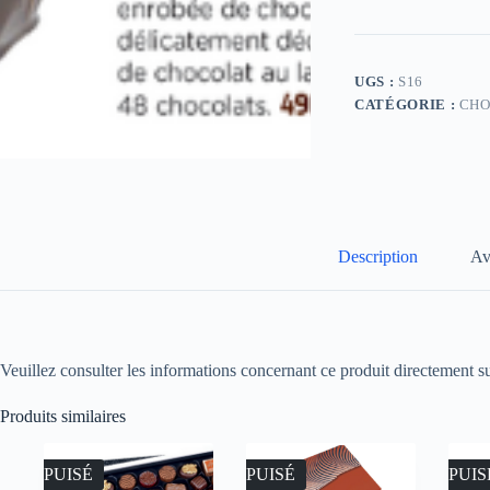
UGS :
S16
CATÉGORIE :
CHO
Description
Av
Veuillez consulter les informations concernant ce produit directement su
Produits similaires
ÉPUISÉ
ÉPUISÉ
ÉPUIS