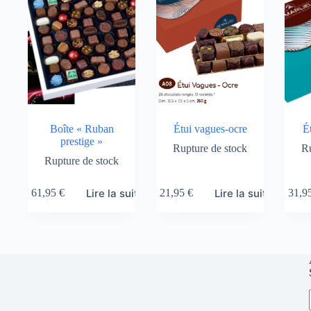
Boîte « Ruban
Étui vagues-ocre
É
prestige »
Rupture de stock
Ru
Rupture de stock
Lire la suite
Lire la suite
61,95
€
21,95
€
31,9