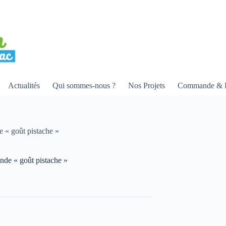
Actualités
Qui sommes-nous ?
Nos Projets
Commande & R
e « goût pistache »
nde « goût pistache »