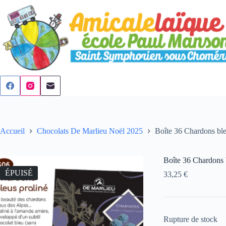
Passer
au
contenu
Accueil
Chocolats De Marlieu Noël 2025
Boîte 36 Chardons bleu
Boîte 36 Chardons b
ÉPUISÉ
33,25
€
Rupture de stock