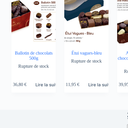
Ballotin de chocolats
Étui vagues-bleu
A
500g
choco
Rupture de stock
Rupture de stock
Ru
Lire la suite
Lire la suite
36,80
€
11,95
€
39,9