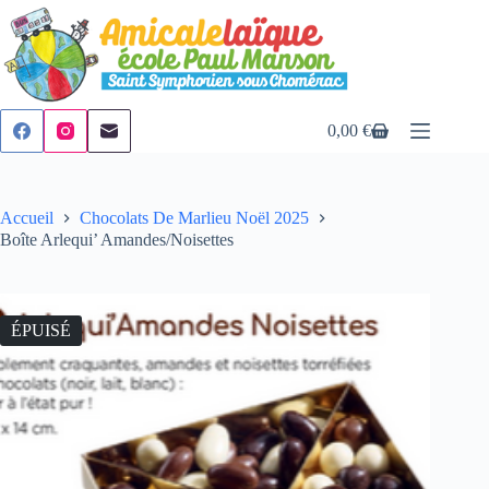
Passer
au
contenu
0,00
€
Panier
d’achat
Accueil
Chocolats De Marlieu Noël 2025
Boîte Arlequi’ Amandes/Noisettes
ÉPUISÉ