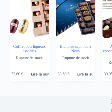
Coffret bois liqueurs
Étui bleu sapin doré
A
assorties
Nouv
choco
Rupture de stock
Rupture de stock
Ru
Lire la suite
Lire la suite
22,60
€
38,60
€
39,9