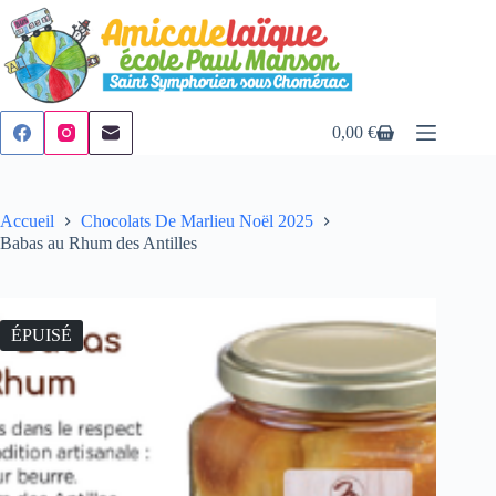
Passer
au
contenu
0,00
€
Panier
d’achat
Accueil
Chocolats De Marlieu Noël 2025
Babas au Rhum des Antilles
ÉPUISÉ