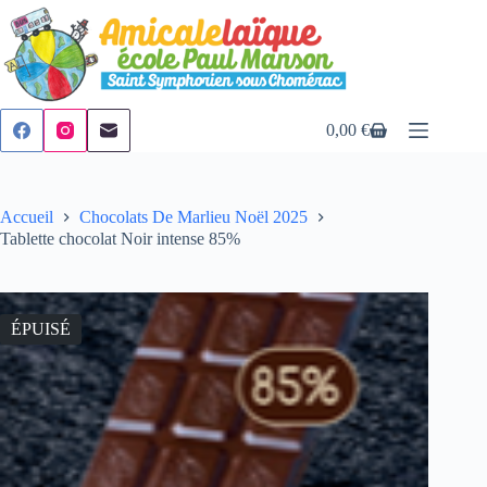
Passer
au
contenu
0,00
€
Panier
d’achat
Accueil
Chocolats De Marlieu Noël 2025
Tablette chocolat Noir intense 85%
ÉPUISÉ